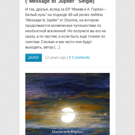
(“Message to Jupiter” Single)
И так, друзья, вслед за EP “Маевв и А. Горбач –
Белый нуль” на подходе 49-ый релиз лейбла
“Message to Jupiter” от Dryoma, на котором
продолжается космическое путешествие по
необъятной вселенной. Но получите вы его не
сразу, а по частям, а если быть ещё точнее по
синглам. Сколько и как часто они будут
выходить, автор […]
12 years ago |
0 Comments
ДАЛЕЕ