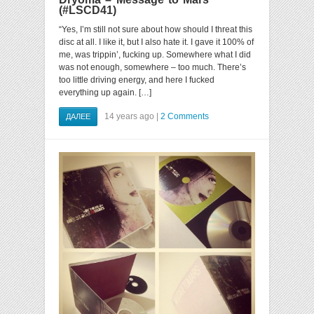
(#LSCD41)
“Yes, I’m still not sure about how should I threat this
disc at all. I like it, but I also hate it. I gave it 100% of
me, was trippin’, fucking up. Somewhere what I did
was not enough, somewhere – too much. There’s
too little driving energy, and here I fucked
everything up again. […]
14 years ago |
2 Comments
ДАЛЕЕ