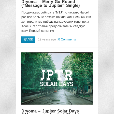
Dryoma – Merry Go Round
(“Message to Jupiter” Single)
Продолжамс собирать “MTJ” по частям. На сей
раз все больше похоже на хип-хоп. Если бы хип-
хоп играли где-нибудь на каруселях конечно, а
Kool G Rap травке предпочитал бы сладкую
вату. Первый сингл тут
12 years ago |
0 Comments
ДАЛЕЕ
Dryoma – Jupiter Solar Days