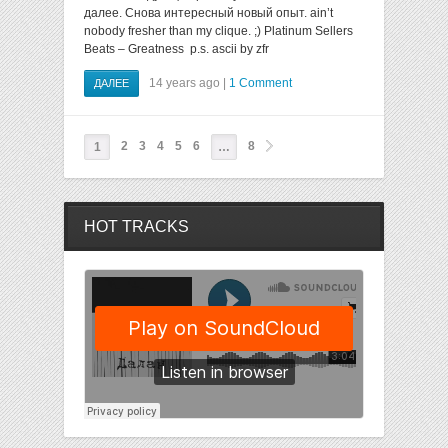
далее. Снова интересный новый опыт. ain’t
nobody fresher than my clique. ;) Platinum Sellers
Beats – Greatness p.s. ascii by zfr
14 years ago |
1 Comment
ДАЛЕЕ
2
3
4
5
6
8
1
…
HOT TRACKS