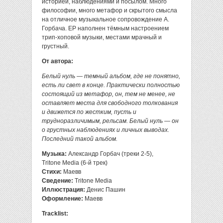
историей, наблюдениями и посылом. Много
философии, много метафор и скрытого смысла
на отличное музыкальное сопровождение А.
Горбача. EP наполнен тёмным настроением
трип-хоповой музыки, местами мрачный и
грустный.
От автора:
Белый нуль — темный альбом, где не понятно,
есть ли свет в конце. Практически полностью
состоящий из метафор, он, тем не менее, не
оставляет места для свободного толкования
и движется по жестким, пусть и
трудноразличимым, рельсам. Белый нуль — он
о грустных наблюдениях и личных выводах.
Последний такой альбом.
Музыка:
Александр Горбач (треки 2-5),
Tritone Media (6-й трек)
Стихи:
Маевв
Сведение:
Tritone Media
Иллюстрация:
Денис Пашин
Оформление:
Маевв
Tracklist: