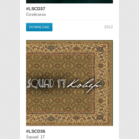
#LSCD37
Спэйсмэн
2012
DOWNLOAD
#LSCD36
Squad 17