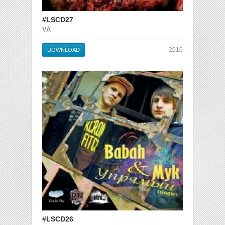
#LSCD27
VA
2010
DOWNLOAD
#LSCD26