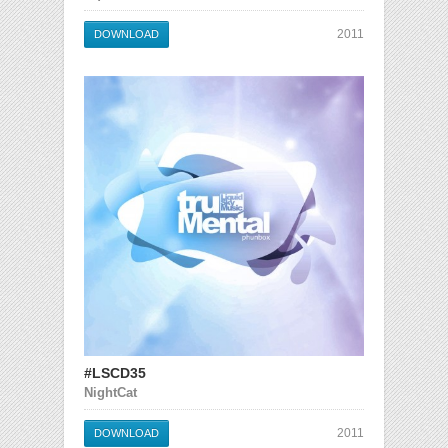
2011
DOWNLOAD
#LSCD35
NightCat
2011
DOWNLOAD