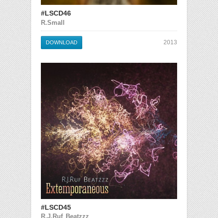
#LSCD46
R.Small
2013
DOWNLOAD
#LSCD45
R.J.Ruf Beatzzz