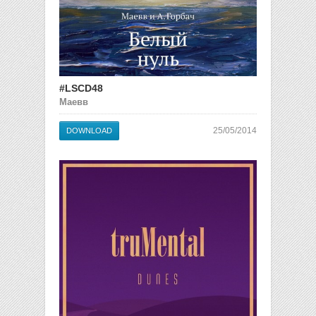
#LSCD48
Маевв
25/05/2014
DOWNLOAD